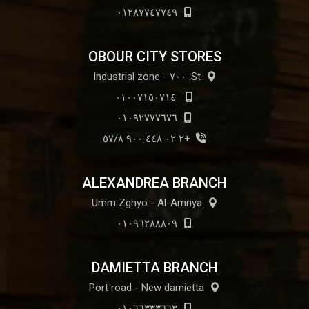
٠١٢٨٧٧٤٧٧٤٩
OBOUR CITY STORES
St. ٧٠٠ - Industrial zone
٠١٠٠٧١٥٠٧١٤
٠١٠٩٢٧٧٧٦٧٦
+٢ ٠٢ ٤٤٨ ٩٠٠ ٥٧/٨
ALEXANDREA BRANCH
Umm Zghyo - Al-Amriya
٠١٠٩٦٢٨٨٨٠٩
DAMIETTA BRANCH
Port road - New damietta
٠١٠٦٦٣٣٣٦٦٣