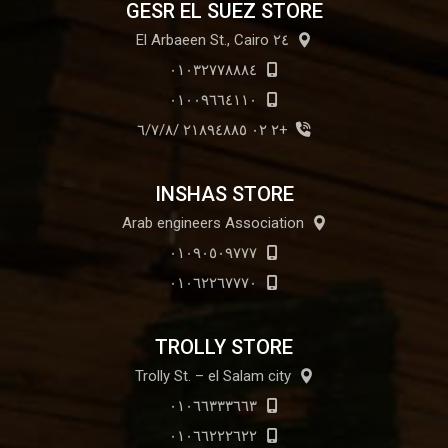
GESR EL SUEZ STORE
٢٤ El Arbaeen St., Cairo
٠١٠٣٢٧٧٨٨٨٤
٠١٠٠٩٦٦٤١١٠
+٢ ٠٢ ٢١٨٩٤٨٨٥ /٦/٧/٨
INSHAS STORE
Arab engineers Association
٠١٠٩٠٥٠٩٧٧٧
٠١٠٦٢٢٦٧٧٧٠
TROLLY STORE
Trolly St. – el Salam city
٠١٠٦٦٣٣٣٦٦٣
٠١٠٦٦٢٢٢٦٢٢