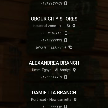
٠١٢٨٧٧٤٧٧٤٩
OBOUR CITY STORES
St. ٧٠٠ - Industrial zone
٠١٠٠٧١٥٠٧١٤
٠١٠٩٢٧٧٧٦٧٦
+٢ ٠٢ ٤٤٨ ٩٠٠ ٥٧/٨
ALEXANDREA BRANCH
Umm Zghyo - Al-Amriya
٠١٠٩٦٢٨٨٨٠٩
DAMIETTA BRANCH
Port road - New damietta
٠١٠٦٦٣٣٣٦٦٣