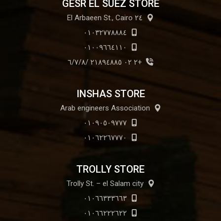
GESR EL SUEZ STORE
٢٤ El Arbaeen St., Cairo
٠١٠٣٢٧٧٨٨٨٤
٠١٠٠٩٦٦٤١١٠
+٢ ٠٢ ٢١٨٩٤٨٨٥ /٦/٧/٨
INSHAS STORE
Arab engineers Association
٠١٠٩٠٥٠٩٧٧٧
٠١٠٦٢٢٦٧٧٧٠
TROLLY STORE
Trolly St. – el Salam city
٠١٠٦٦٣٣٣٦٦٣
٠١٠٦٦٢٢٢٦٢٢