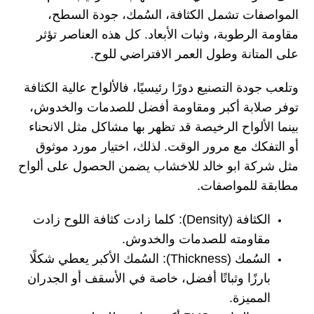
المواصفات تشمل الكثافة، السُمك، جودة السطح،
مقاومة الرطوبة، وثبات الأبعاد. كل هذه العناصر تؤثر
على المتانة وطول العمر الافتراضي للوح.
وتلعب جودة التصنيع دورًا رئيسيًا، فالألواح عالية الكثافة
توفر صلابة أكبر ومقاومة أفضل للصدمات والخدوش،
بينما الألواح الرخيصة قد تظهر بها مشاكل مثل الانحناء
أو التفكك مع مرور الوقت. لذلك، اختيار مورد موثوق
مثل شركة ابو خالد للاخشاب يضمن الحصول على ألواح
مطابقة للمواصفات.
الكثافة (Density): كلما زادت كثافة اللوح زادت
مقاومته للصدمات والخدوش.
السُمك (Thickness): السُمك الأكبر يعطي شكلًا
بارزًا وثباتًا أفضل، خاصة في الأسقف أو الجدران
المميزة.