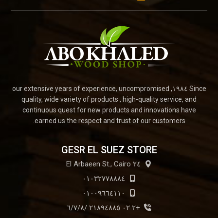
Since ١٩٨٤, our extensive years of experience, uncompromised
quality, wide variety of products , high-quality service, and
continuous quest for new products and innovations have
earned us the respect and trust of our customers.
GESR EL SUEZ STORE
٢٤ El Arbaeen St., Cairo
٠١٠٣٢٧٧٨٨٨٤
٠١٠٠٩٦٦٤١١٠
+٢ ٠٢ ٢١٨٩٤٨٨٥ /٦/٧/٨