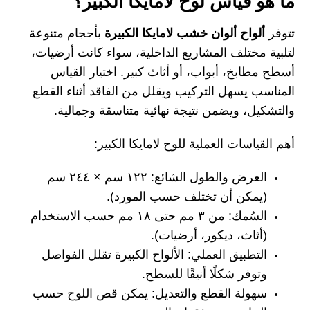
ما هو قياس لوح لامايكا الكبير؟
تتوفر
ألواح ألوان خشب لامايكا الكبيرة
بأحجام متنوعة
لتلبية مختلف المشاريع الداخلية، سواء كانت أرضيات،
أسطح مطابخ، أبواب، أو أثاث كبير. اختيار القياس
المناسب يسهل التركيب ويقلل من الفاقد أثناء القطع
والتشكيل، ويضمن نتيجة نهائية متناسقة وجمالية.
أهم القياسات العملية للوح لامايكا الكبير:
العرض والطول الشائع:
١٢٢ سم × ٢٤٤ سم
(يمكن أن تختلف حسب المورد).
السُمك:
من ٣ مم حتى ١٨ مم حسب الاستخدام
(أثاث، ديكور، أرضيات).
التطبيق العملي:
الألواح الكبيرة تقلل الفواصل
وتوفر شكلًا أنيقًا للسطح.
سهولة القطع والتعديل:
يمكن قص اللوح حسب