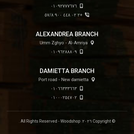
٠١٠٩٢٧٧٧٦٧٦
+٢ ٠٢ ٤٤٨ ٩٠٠ ٥٧/٨
ALEXANDREA BRANCH
Umm Zghyo - Al-Amriya
٠١٠٩٦٢٨٨٨٠٩
DAMIETTA BRANCH
Port road - New damietta
٠١٠٦٦٣٣٣٦٦٣
٠١٠٠٠٢٥٤٧٠٢
© Copyright ٢٠٢٦. All Rights Reserved - Woodshop .