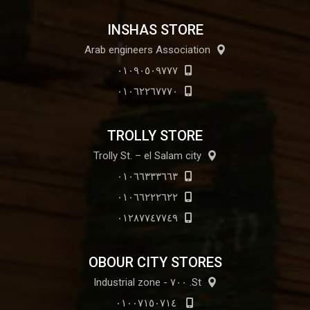
INSHAS STORE
Arab engineers Association
٠١٠٩٠٥٠٩٧٧٧
٠١٠٦٢٢٦٧٧٧٠
TROLLY STORE
Trolly St. – el Salam city
٠١٠٦٦٣٣٣٦٦٣
٠١٠٦٦٢٢٢٦٢٢
٠١٢٨٧٧٤٧٧٤٩
OBOUR CITY STORES
St. ٧٠٠ - Industrial zone
٠١٠٠٧١٥٠٧١٤