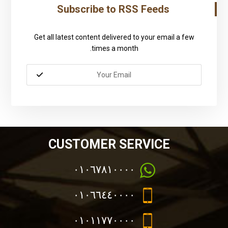
Subscribe to RSS Feeds
Get all latest content delivered to your email a few
times a month.
CUSTOMER SERVICE
٠١٠٦٧٨١٠٠٠٠
٠١٠٦٦٤٤٠٠٠٠
٠١٠١١٧٧٠٠٠٠